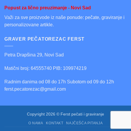
Popust za lično preuzimanje - Novi Sad
Važi za sve proizvode iz naše ponude: pečate, graviranje i
personalizovane artikle.
GRAVER PEČATOREZAC FERST
Petra Drapšina 29, Novi Sad
Matični broj: 64555740 PIB: 109974219
Radnim danima od 08 do 17h Subotom od 09 do 12h
ferst.pecatorezac@gmail.com
Copyright 2026 © Ferst pečati i graviranje
O NAMA
KONTAKT
NAJČEŠĆA PITANJA