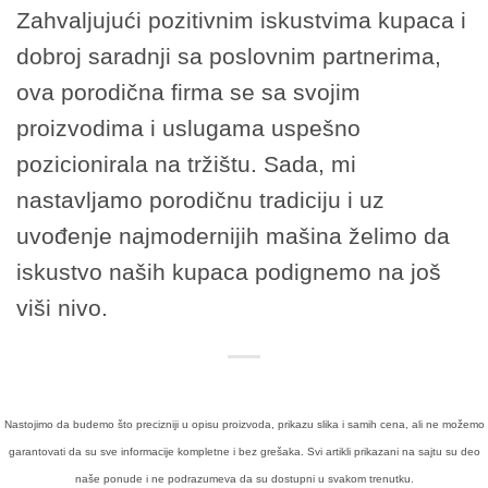
Zahvaljujući pozitivnim iskustvima kupaca i
dobroj saradnji sa poslovnim partnerima,
ova porodična firma se sa svojim
proizvodima i uslugama uspešno
pozicionirala na tržištu. Sada, mi
nastavljamo porodičnu tradiciju i uz
uvođenje najmodernijih mašina želimo da
iskustvo naših kupaca podignemo na još
viši nivo.
Nastojimo da budemo što precizniji u opisu proizvoda, prikazu slika i samih cena, ali ne možemo
garantovati da su sve informacije kompletne i bez grešaka. Svi artikli prikazani na sajtu su deo
naše ponude i ne podrazumeva da su dostupni u svakom trenutku.