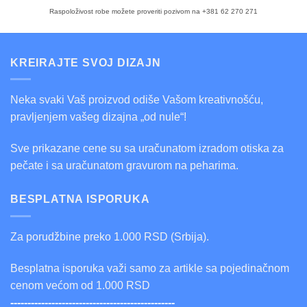
Raspoloživost robe možete proveriti pozivom na +381 62 270 271
KREIRAJTE SVOJ DIZAJN
Neka svaki Vaš proizvod odiše Vašom kreativnošću,
pravljenjem vašeg dizajna „od nule“!
Sve prikazane cene su sa uračunatom izradom otiska za
pečate i sa uračunatom gravurom na peharima.
BESPLATNA ISPORUKA
Za porudžbine preko 1.000 RSD (Srbija).
Besplatna isporuka važi samo za artikle sa pojedinačnom
cenom većom od 1.000 RSD
------------------------------------------------