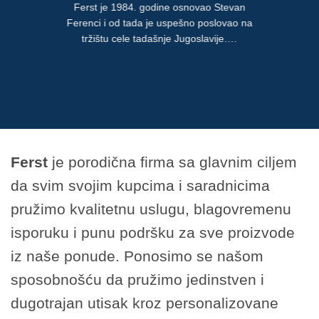
Ferst je 1984. godine osnovao Stevan
Ferenci i od tada je uspešno poslovao na
tržištu cele tadašnje Jugoslavije….
Ferst
je porodična firma sa glavnim ciljem
da svim svojim kupcima i saradnicima
pružimo kvalitetnu uslugu, blagovremenu
isporuku i punu podršku za sve proizvode
iz naše ponude. Ponosimo se našom
sposobnošću da pružimo jedinstven i
dugotrajan utisak kroz personalizovane