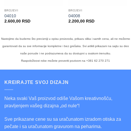
BROJEVI
BROJEVI
04010
04008
2.600,00
RSD
2.200,00
RSD
Nastojimo da budemo što precizniji u opisu proizvoda, prikazu slika i samih cena, ali ne možemo
garantovati da su sve informacije kompletne i bez grešaka. Svi artikli prikazani na sajtu su deo
naše ponude i ne podrazumeva da su dostupni u svakom trenutku.
Raspoloživost robe možete proveriti pozivom na +381 62 270 271
KREIRAJTE SVOJ DIZAJN
Neka svaki Vaš proizvod odiše Vašom kreativnošću,
pravljenjem vašeg dizajna „od nule“!
Sve prikazane cene su sa uračunatom izradom otiska za
pečate i sa uračunatom gravurom na peharima.