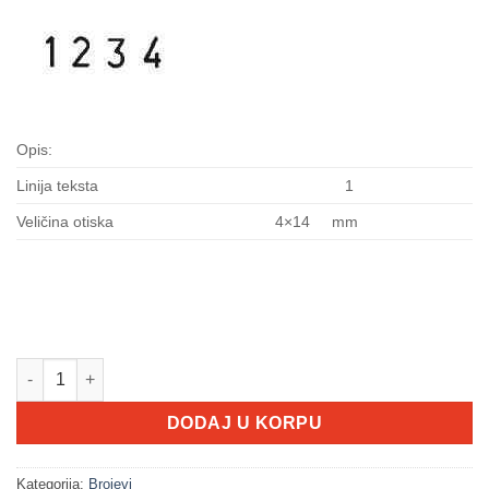
Opis:
Linija teksta
1
Veličina otiska
4×14 mm
04004 količina
DODAJ U KORPU
Kategorija:
Brojevi