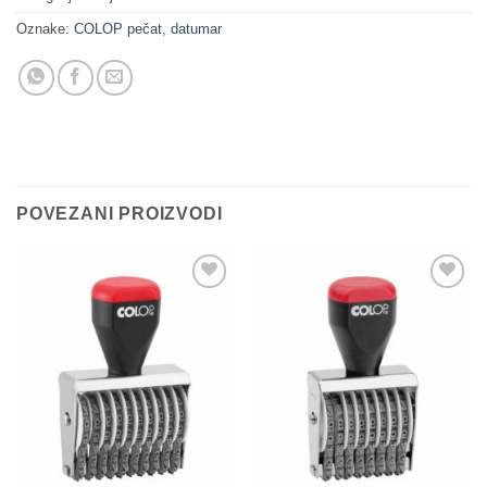
Oznake:
COLOP pečat
,
datumar
POVEZANI PROIZVODI
Dodaj
Dodaj
na
na
Listu
Listu
želja
želja