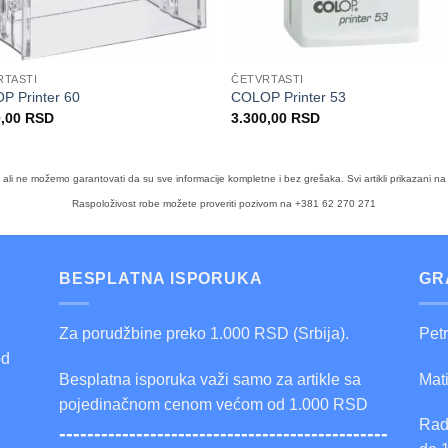
RTASTI
ČETVRTASTI
P Printer 60
COLOP Printer 53
0,00
RSD
3.300,00
RSD
a, ali ne možemo garantovati da su sve informacije kompletne i bez grešaka. Svi artikli prikazan
Raspoloživost robe možete proveriti pozivom na +381 62 270 271
BESPLATNA ISPORUKA
GR
Za porudžbine preko 1.000 RSD (Srbija).
Pet
od
Besplatna isporuka važi samo za artikle sa
Mat
pojedinačnom cenom većom od 1.000 RSD
Rad
-----------------------------------------------