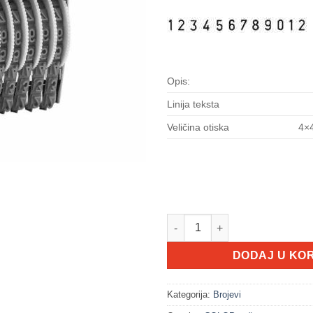
Opis:
Linija teksta
Veličina otiska
4
04012 količina
DODAJ U KO
Kategorija:
Brojevi