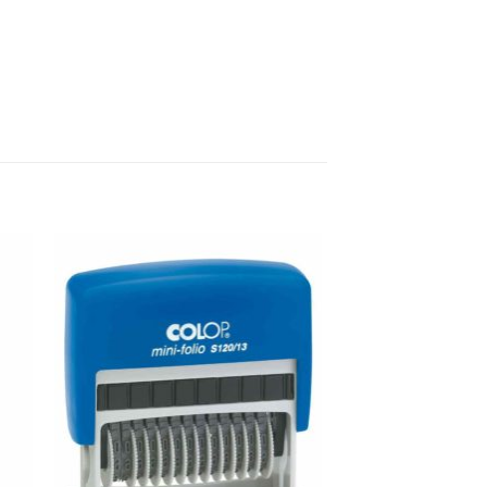
daj
Dodaj
a
na
stu
Listu
lja
želja