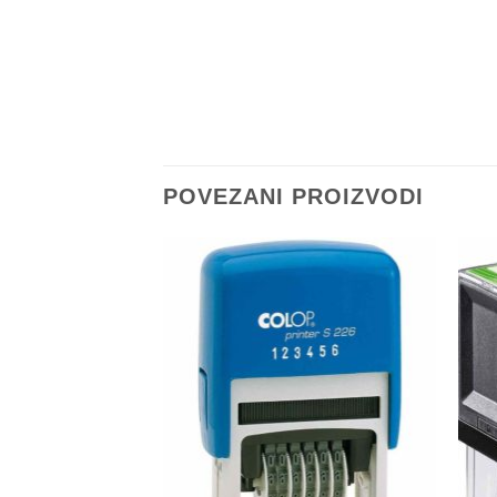
POVEZANI PROIZVODI
Dodaj
na
Listu
želja