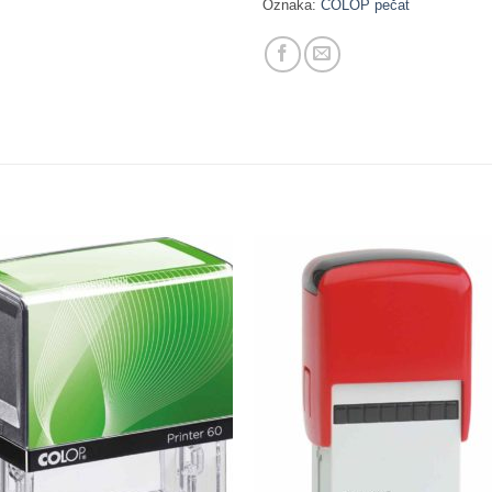
Oznaka:
COLOP pečat
Dodaj
Do
na
n
Listu
Li
želja
že