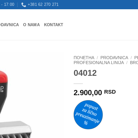
 - 17:00
+381 62 270 271
ODAVNICA
O NAMA
KONTAKT
ПОЧЕТНА
/
PRODAVNICA
/
P
PROFESIONALNA LINIJA
/
BRO
04012
Dodaj
na
Listu
želja
2.900,00
RSD