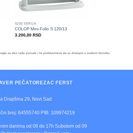
S200 SERIJA
ČETVRTASTI
COLOP Mini-Folio S 120/13
COLOP Printer 54
3.200,00
RSD
3.400,00
RSD
i na sajtu su deo naše ponude i ne podrazumeva da su dostupni u svakom trenutku.
AVER PEČATOREZAC FERST
ra Drapšina 29, Novi Sad
ični broj: 64555740 PIB: 109974219
nim danima od 08 do 17h Subotom od 09