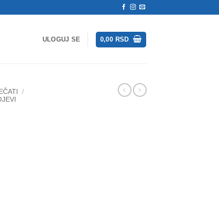
ULOGUJ SE
0,00
RSD
EČATI
/
JEVI