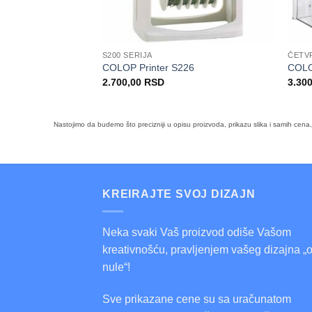
S200 SERIJA
ČETV
COLOP Printer S226
COLO
2.700,00
RSD
3.30
Nastojimo da budemo što precizniji u opisu proizvoda, prikazu slika i samih cen
KREIRAJTE SVOJ DIZAJN
Neka svaki Vaš proizvod odiše Vašom
kreativnošću, pravljenjem vašeg dizajna „
nule“!
Sve prikazane cene su sa uračunatom