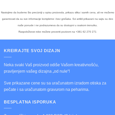
Nastojimo da budemo što precizniji u opisu proizvoda, prikazu slika i samih cena, ali ne možemo
garantovati da su sve informacije kompletne i bez grešaka. Svi artikli prikazani na sajtu su deo
naše ponude i ne podrazumeva da su dostupni u svakom trenutku.
Raspoloživost robe možete proveriti pozivom na +381 62 270 271
KREIRAJTE SVOJ DIZAJN
Neka svaki Vaš proizvod odiše Vašom kreativnošću,
pravljenjem vašeg dizajna „od nule“!
Sve prikazane cene su sa uračunatom izradom otiska za
pečate i sa uračunatom gravurom na peharima.
BESPLATNA ISPORUKA