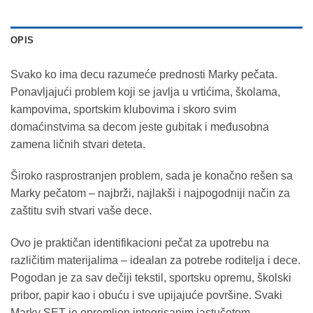
OPIS
Svako ko ima decu razumeće prednosti Marky pečata.
Ponavljajući problem koji se javlja u vrtićima, školama,
kampovima, sportskim klubovima i skoro svim
domaćinstvima sa decom jeste gubitak i međusobna
zamena ličnih stvari deteta.
Široko rasprostranjen problem, sada je konačno rešen sa
Marky pečatom – najbrži, najlakši i najpogodniji način za
zaštitu svih stvari vaše dece.
Ovo je praktičan identifikacioni pečat za upotrebu na
različitim materijalima – idealan za potrebe roditelja i dece.
Pogodan je za sav dečiji tekstil, sportsku opremu, školski
pribor, papir kao i obuću i sve upijajuće površine. Svaki
Marky SET je opremljen integrisanim jastučetom