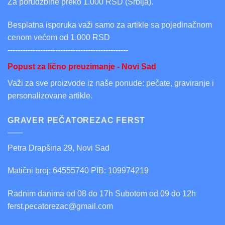
Za porudžbine preko 1.000 RSD (Srbija).
Besplatna isporuka važi samo za artikle sa pojedinačnom
cenom većom od 1.000 RSD
------------------------------------------------
Popust za lično preuzimanje - Novi Sad
Važi za sve proizvode iz naše ponude: pečate, graviranje i
personalizovane artikle.
GRAVER PEČATOREZAC FERST
Petra Drapšina 29, Novi Sad
Matični broj: 64555740 PIB: 109974219
Radnim danima od 08 do 17h Subotom od 09 do 12h
ferst.pecatorezac@gmail.com