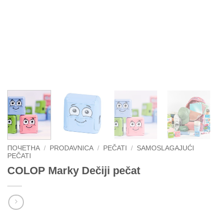
ПОЧЕТНА
/
PRODAVNICA
/
PEČATI
/
SAMOSLAGAJUĆI
PEČATI
COLOP Marky Dečiji pečat