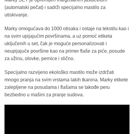
(automatski pečat) i sadrži specijalno mastilo za
utiskivanje.
Marky omogućava do 1000 otisaka i ostaje na tekstilu kao i
na svim upijajućim površinama, a uz pomoć etiketa
uključenih u set, čak je moguće personalizovati i
neupijajuće površine kao na primer flaše za piće, posude
za užinu, olovke, pernice i slično.
Specijalno razvijeno ekološko mastilo može izdržati
mnogo pranja na svim vrstama lakih tkanina. Marky etikete
zalepljene na posudama i flašama se takođe peru
bezbedno u mašini za pranje sudova.