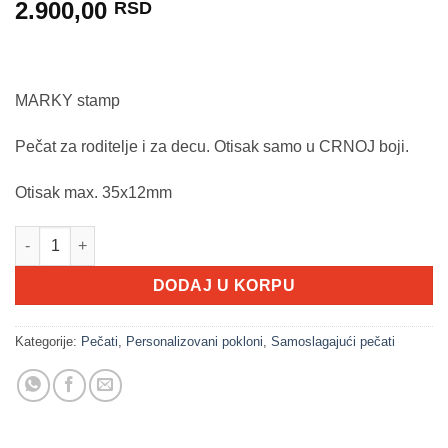
2.900,00
RSD
MARKY stamp
Pečat za roditelje i za decu. Otisak samo u CRNOJ boji.
Otisak max. 35x12mm
COLOP Marky Dečiji pečat količina
DODAJ U KORPU
Kategorije:
Pečati
,
Personalizovani pokloni
,
Samoslagajući pečati