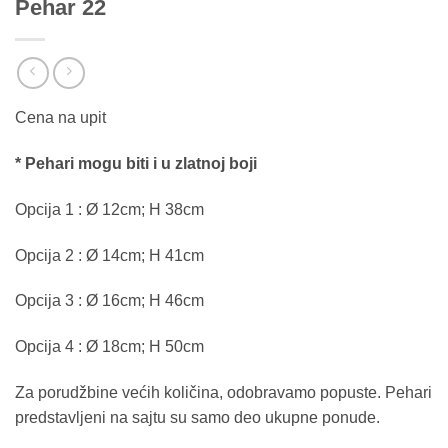
Pehar 22
Cena na upit
* Pehari mogu biti i u zlatnoj boji
Opcija 1 : Ø 12cm; H 38cm
Opcija 2 : Ø 14cm; H 41cm
Opcija 3 : Ø 16cm; H 46cm
Opcija 4 : Ø 18cm; H 50cm
Za porudžbine većih količina, odobravamo popuste. Pehari
predstavljeni na sajtu su samo deo ukupne ponude.