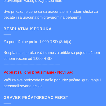
pravljenjem vašeg dizajna „od nule“!
Sve prikazane cene su sa uračunatom izradom otiska za
pečate i sa uračunatom gravurom na peharima.
BESPLATNA ISPORUKA
Za porudžbine preko 1.000 RSD (Srbija).
Besplatna isporuka važi samo za artikle sa pojedinačnom
cenom većom od 1.000 RSD
------------------------------------------------
Popust za lično preuzimanje - Novi Sad
Važi za sve proizvode iz naše ponude: pečate, graviranje i
personalizovane artikle.
GRAVER PEČATOREZAC FERST