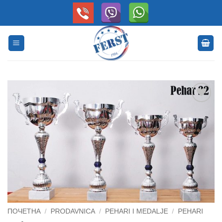
Skip
to
content
Dodaj
na
Listu
želja
ПОЧЕТНА
/
PRODAVNICA
/
PEHARI I MEDALJE
/
PEHARI