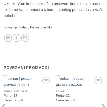
Ukoliko Vam treba specifičan proizvod, kontaktirajte nas i
mi ćemo Vam pomoći u izboru najboljeg proizvoda za Vaše
potrebe.
Kategorije:
Pehari
,
Pehari i medalje
POVEZANI PROIZVODI
Dodaj
Dodaj
na
na
PEHARI I MEDALJE
PEHARI
Listu
Listu
Pehar 17
Pehar 32
želja
želja
Cena na upit
Cena na upit