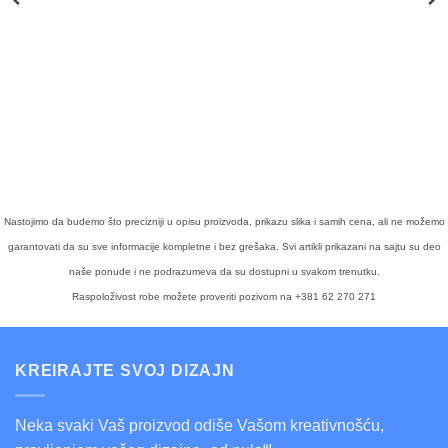
Nastojimo da budemo što precizniji u opisu proizvoda, prikazu slika i samih cena, ali ne možemo
garantovati da su sve informacije kompletne i bez grešaka. Svi artikli prikazani na sajtu su deo
naše ponude i ne podrazumeva da su dostupni u svakom trenutku.
Raspoloživost robe možete proveriti pozivom na +381 62 270 271
KREIRAJTE SVOJ DIZAJN
Neka svaki Vaš proizvod odiše Vašom kreativnošću,