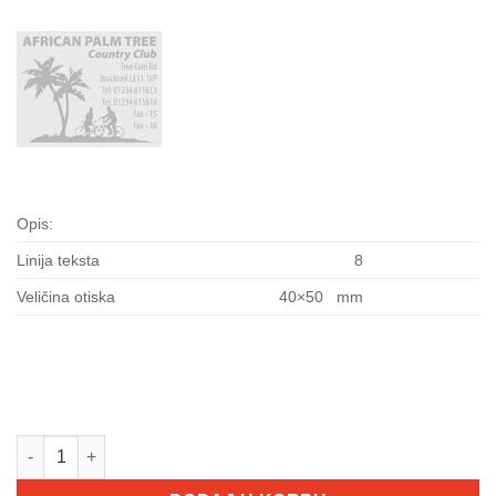
Opis:
Linija teksta
8
Veličina otiska
40×50 mm
COLOP Printer 54 količina