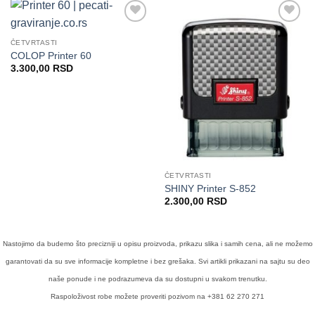
Dodaj
Dodaj
na
na
ČETVRTASTI
Listu
Listu
COLOP Printer 60
želja
želja
3.300,00
RSD
ČETVRTASTI
SHINY Printer S-852
2.300,00
RSD
Nastojimo da budemo što precizniji u opisu proizvoda, prikazu slika i samih cena, ali ne možemo
garantovati da su sve informacije kompletne i bez grešaka. Svi artikli prikazani na sajtu su deo
naše ponude i ne podrazumeva da su dostupni u svakom trenutku.
Raspoloživost robe možete proveriti pozivom na +381 62 270 271