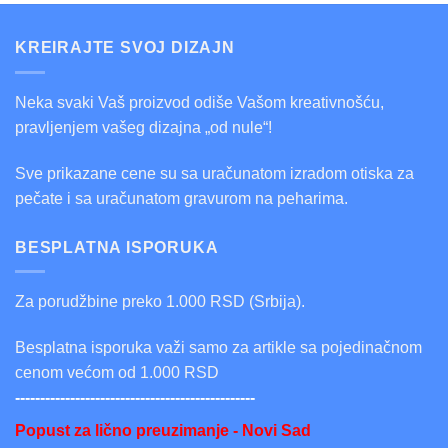
KREIRAJTE SVOJ DIZAJN
Neka svaki Vaš proizvod odiše Vašom kreativnošću,
pravljenjem vašeg dizajna „od nule“!
Sve prikazane cene su sa uračunatom izradom otiska za
pečate i sa uračunatom gravurom na peharima.
BESPLATNA ISPORUKA
Za porudžbine preko 1.000 RSD (Srbija).
Besplatna isporuka važi samo za artikle sa pojedinačnom
cenom većom od 1.000 RSD
------------------------------------------------
Popust za lično preuzimanje - Novi Sad