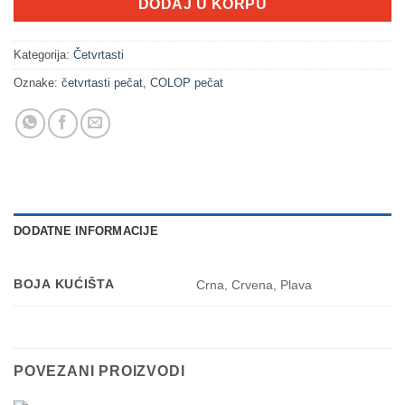
DODAJ U KORPU
Kategorija:
Četvrtasti
Oznake:
četvrtasti pečat
,
COLOP pečat
DODATNE INFORMACIJE
BOJA KUĆIŠTA
Crna, Crvena, Plava
POVEZANI PROIZVODI