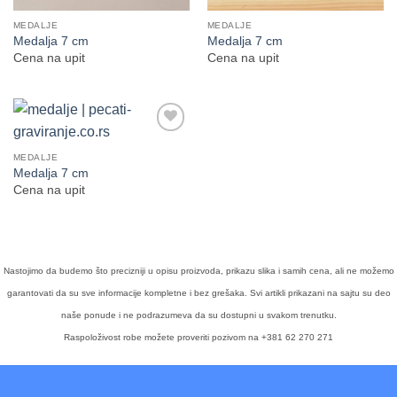
MEDALJE
MEDALJE
Medalja 7 cm
Medalja 7 cm
Cena na upit
Cena na upit
Dodaj
na
MEDALJE
Listu
Medalja 7 cm
želja
Cena na upit
Nastojimo da budemo što precizniji u opisu proizvoda, prikazu slika i samih cena, ali ne možemo
garantovati da su sve informacije kompletne i bez grešaka. Svi artikli prikazani na sajtu su deo
naše ponude i ne podrazumeva da su dostupni u svakom trenutku.
Raspoloživost robe možete proveriti pozivom na +381 62 270 271