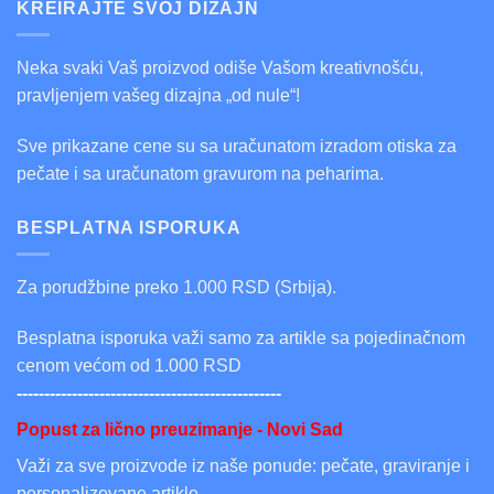
KREIRAJTE SVOJ DIZAJN
Neka svaki Vaš proizvod odiše Vašom kreativnošću,
pravljenjem vašeg dizajna „od nule“!
Sve prikazane cene su sa uračunatom izradom otiska za
pečate i sa uračunatom gravurom na peharima.
BESPLATNA ISPORUKA
Za porudžbine preko 1.000 RSD (Srbija).
Besplatna isporuka važi samo za artikle sa pojedinačnom
cenom većom od 1.000 RSD
------------------------------------------------
Popust za lično preuzimanje - Novi Sad
Važi za sve proizvode iz naše ponude: pečate, graviranje i
personalizovane artikle.