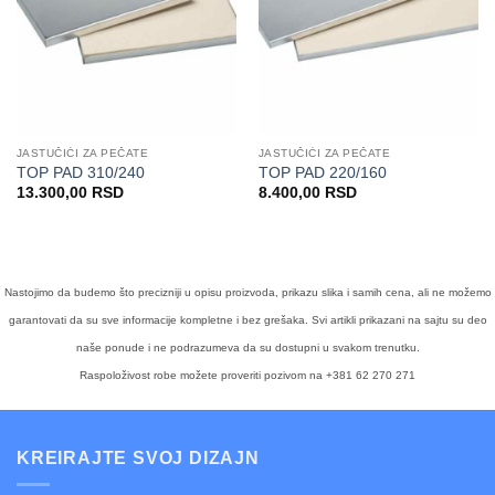
JASTUČIĆI ZA PEČATE
JASTUČIĆI ZA PEČATE
TOP PAD 310/240
TOP PAD 220/160
13.300,00
RSD
8.400,00
RSD
Nastojimo da budemo što precizniji u opisu proizvoda, prikazu slika i samih cena, ali ne možemo
garantovati da su sve informacije kompletne i bez grešaka. Svi artikli prikazani na sajtu su deo
naše ponude i ne podrazumeva da su dostupni u svakom trenutku.
Raspoloživost robe možete proveriti pozivom na +381 62 270 271
KREIRAJTE SVOJ DIZAJN