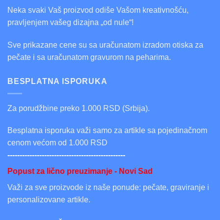
Neka svaki Vaš proizvod odiše Vašom kreativnošću,
pravljenjem vašeg dizajna „od nule“!
Sve prikazane cene su sa uračunatom izradom otiska za
pečate i sa uračunatom gravurom na peharima.
BESPLATNA ISPORUKA
Za porudžbine preko 1.000 RSD (Srbija).
Besplatna isporuka važi samo za artikle sa pojedinačnom
cenom većom od 1.000 RSD
------------------------------------------------
Popust za lično preuzimanje - Novi Sad
Važi za sve proizvode iz naše ponude: pečate, graviranje i
personalizovane artikle.