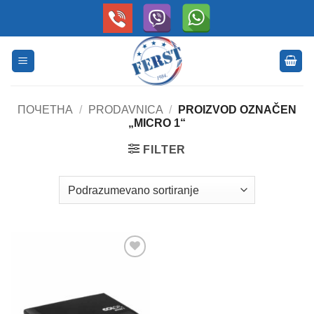
Skip
to
content
ПОЧЕТНА
/
PRODAVNICA
/
PROIZVOD OZNAČEN
„MICRO 1“
FILTER
Dodaj
na
Listu
želja