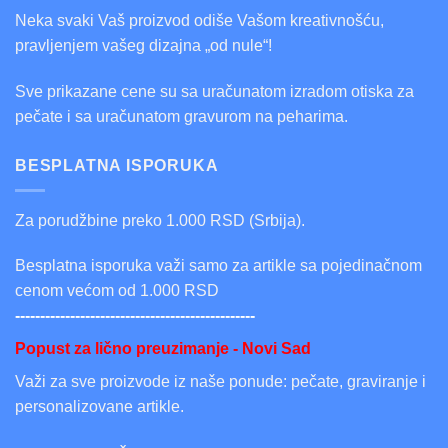
Neka svaki Vaš proizvod odiše Vašom kreativnošću,
pravljenjem vašeg dizajna „od nule“!
Sve prikazane cene su sa uračunatom izradom otiska za
pečate i sa uračunatom gravurom na peharima.
BESPLATNA ISPORUKA
Za porudžbine preko 1.000 RSD (Srbija).
Besplatna isporuka važi samo za artikle sa pojedinačnom
cenom većom od 1.000 RSD
------------------------------------------------
Popust za lično preuzimanje - Novi Sad
Važi za sve proizvode iz naše ponude: pečate, graviranje i
personalizovane artikle.