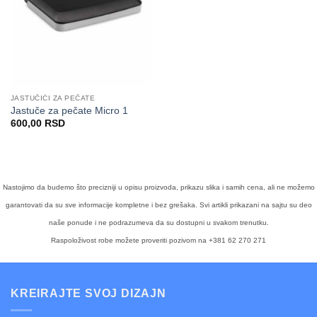
JASTUČIĆI ZA PEČATE
Jastuče za pečate Micro 1
600,00
RSD
Nastojimo da budemo što precizniji u opisu proizvoda, prikazu slika i samih cena, ali ne možemo
garantovati da su sve informacije kompletne i bez grešaka. Svi artikli prikazani na sajtu su deo
naše ponude i ne podrazumeva da su dostupni u svakom trenutku.
Raspoloživost robe možete proveriti pozivom na +381 62 270 271
KREIRAJTE SVOJ DIZAJN