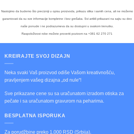
Nastojimo da budemo što precizniji u opisu proizvoda, prikazu slika i samih cena, ali ne možemo
garantovati da su sve informacije kompletne i bez grešaka. Svi artikli prikazani na sajtu su deo
naše ponude i ne podrazumeva da su dostupni u svakom trenutku.
Raspoloživost robe možete proveriti pozivom na +381 62 270 271
KREIRAJTE SVOJ DIZAJN
Neka svaki Vaš proizvod odiše Vašom kreativnošću,
pravljenjem vašeg dizajna „od nule“!
Sve prikazane cene su sa uračunatom izradom otiska za
pečate i sa uračunatom gravurom na peharima.
BESPLATNA ISPORUKA
Za porudžbine preko 1.000 RSD (Srbija).