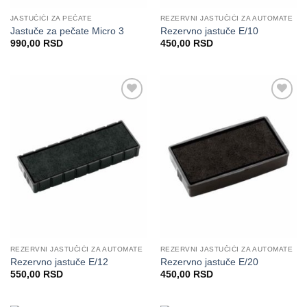
JASTUČIĆI ZA PEČATE
REZERVNI JASTUČIĆI ZA AUTOMATE
Jastuče za pečate Micro 3
Rezervno jastuče E/10
990,00
RSD
450,00
RSD
Dodaj
Dodaj
na
na
Listu
Listu
želja
želja
REZERVNI JASTUČIĆI ZA AUTOMATE
REZERVNI JASTUČIĆI ZA AUTOMATE
Rezervno jastuče E/12
Rezervno jastuče E/20
550,00
RSD
450,00
RSD