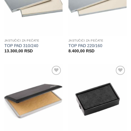
JASTUČIĆI ZA PEČATE
JASTUČIĆI ZA PEČATE
TOP PAD 310/240
TOP PAD 220/160
13.300,00
RSD
8.400,00
RSD
Dodaj
Dodaj
na
na
Listu
Listu
želja
želja