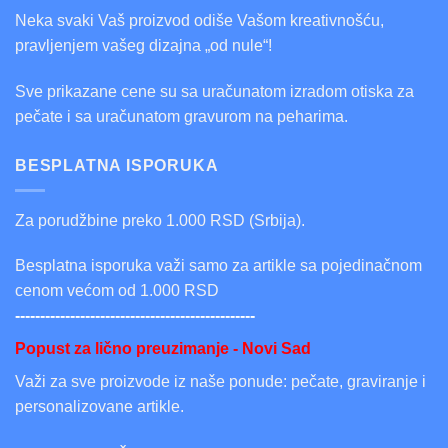
Neka svaki Vaš proizvod odiše Vašom kreativnošću,
pravljenjem vašeg dizajna „od nule“!
Sve prikazane cene su sa uračunatom izradom otiska za
pečate i sa uračunatom gravurom na peharima.
BESPLATNA ISPORUKA
Za porudžbine preko 1.000 RSD (Srbija).
Besplatna isporuka važi samo za artikle sa pojedinačnom
cenom većom od 1.000 RSD
------------------------------------------------
Popust za lično preuzimanje - Novi Sad
Važi za sve proizvode iz naše ponude: pečate, graviranje i
personalizovane artikle.