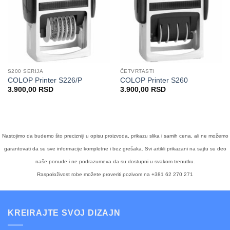
S200 SERIJA
ČETVRTASTI
COLOP Printer S226/P
COLOP Printer S260
3.900,00
RSD
3.900,00
RSD
Nastojimo da budemo što precizniji u opisu proizvoda, prikazu slika i samih cena, ali ne možemo
garantovati da su sve informacije kompletne i bez grešaka. Svi artikli prikazani na sajtu su deo
naše ponude i ne podrazumeva da su dostupni u svakom trenutku.
Raspoloživost robe možete proveriti pozivom na +381 62 270 271
KREIRAJTE SVOJ DIZAJN