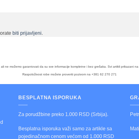
morate
biti prijavljeni
.
a, ali ne možemo garantovati da su sve informacije kompletne i bez grešaka. Svi artikli prikazan
Raspoloživost robe možete proveriti pozivom na +381 62 270 271
BESPLATNA ISPORUKA
GR
Za porudžbine preko 1.000 RSD (Srbija).
Pet
od
Besplatna isporuka važi samo za artikle sa
Mat
pojedinačnom cenom većom od 1.000 RSD