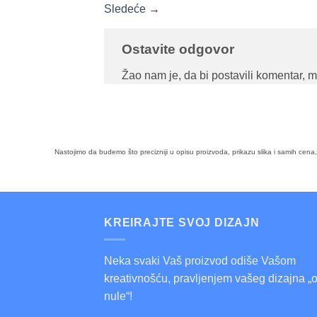
Sledeće
→
Ostavite odgovor
Žao nam je, da bi postavili komentar, 
Nastojimo da budemo što precizniji u opisu proizvoda, prikazu slika i samih cen
KREIRAJTE SVOJ DIZAJN
Neka svaki Vaš proizvod odiše Vašom
kreativnošću, pravljenjem vašeg dizajna „
nule“!