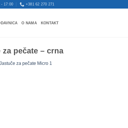
 - 17:00
+381 62 270 271
ODAVNICA
O NAMA
KONTAKT
 za pečate – crna
Jastuče za pečate Micro 1