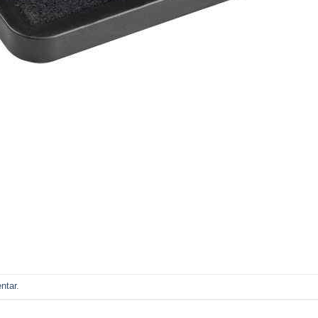
ntar
.