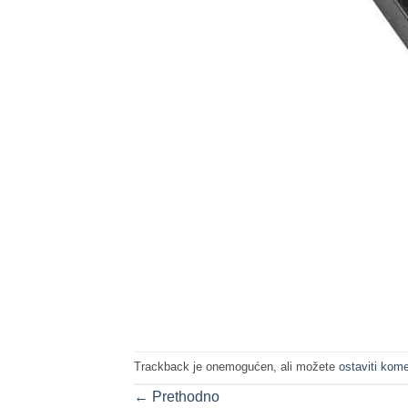
Trackback je onemogućen, ali možete
ostaviti kome
←
Prethodno