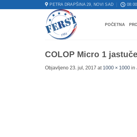
Skip
PETRA DRAPŠINA 29, NOVI SAD
08:00
to
content
POČETNA
PR
COLOP Micro 1 jastuče
Objavljeno
23. jul, 2017
at
1000 × 1000
in