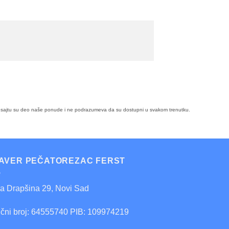
i na sajtu su deo naše ponude i ne podrazumeva da su dostupni u svakom trenutku.
AVER PEČATOREZAC FERST
ra Drapšina 29, Novi Sad
ični broj: 64555740 PIB: 109974219