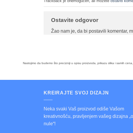
Trackback je onemogućen, ali možete
ostaviti kome
Ostavite odgovor
Žao nam je, da bi postavili komentar, 
Nastojimo da budemo što precizniji u opisu proizvoda, prikazu slika i samih cen
KREIRAJTE SVOJ DIZAJN
Neka svaki Vaš proizvod odiše Vašom
kreativnošću, pravljenjem vašeg dizajna „
nule“!