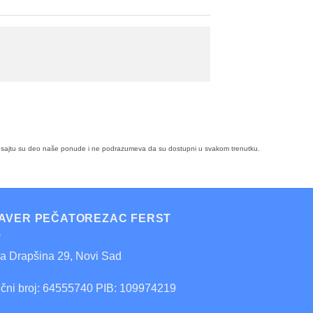
i na sajtu su deo naše ponude i ne podrazumeva da su dostupni u svakom trenutku.
AVER PEČATOREZAC FERST
ra Drapšina 29, Novi Sad
ični broj: 64555740 PIB: 109974219