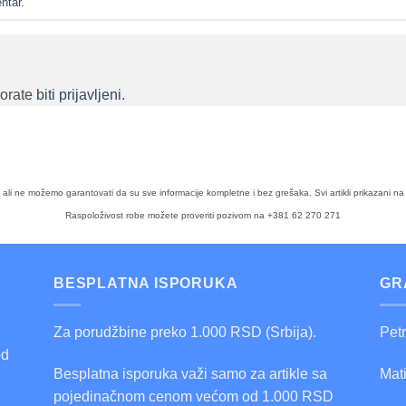
ntar
.
morate
biti prijavljeni
.
a, ali ne možemo garantovati da su sve informacije kompletne i bez grešaka. Svi artikli prikazan
Raspoloživost robe možete proveriti pozivom na +381 62 270 271
BESPLATNA ISPORUKA
GR
Za porudžbine preko 1.000 RSD (Srbija).
Pet
od
Besplatna isporuka važi samo za artikle sa
Mat
pojedinačnom cenom većom od 1.000 RSD