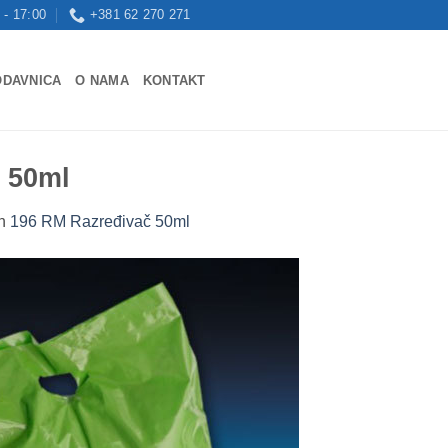
 - 17:00
+381 62 270 271
ODAVNICA
O NAMA
KONTAKT
 50ml
n
196 RM Razređivač 50ml