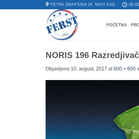
Skip
PETRA DRAPŠINA 29, NOVI SAD
08:00
to
content
POČETNA
PR
NORIS 196 Razredjivač
Objavljeno
10. avgust, 2017
at
600 × 600
i