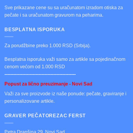
Sve prikazane cene su sa uračunatom izradom otiska za
pečate i sa uračunatom gravurom na peharima.
BESPLATNA ISPORUKA
Za porudžbine preko 1.000 RSD (Srbija).
Besplatna isporuka važi samo za artikle sa pojedinačnom
cenom većom od 1.000 RSD
------------------------------------------------
Popust za lično preuzimanje - Novi Sad
Važi za sve proizvode iz naše ponude: pečate, graviranje i
personalizovane artikle.
GRAVER PEČATOREZAC FERST
Petra Drapšina 29, Novi Sad