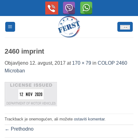
Skip
to
content
2460 imprint
Objavljeno
12. avgust, 2017
at
170 × 79
in
COLOP 2460
Microban
Trackback je onemogućen, ali možete
ostaviti komentar
.
←
Prethodno