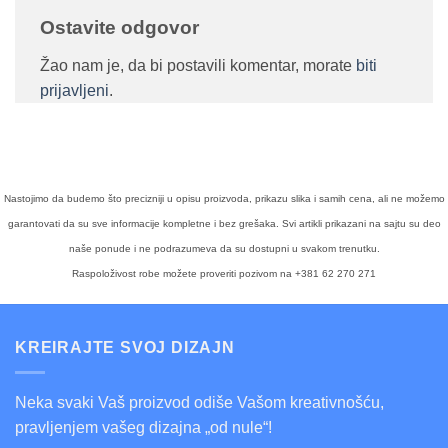
Ostavite odgovor
Žao nam je, da bi postavili komentar, morate
biti
prijavljeni
.
Nastojimo da budemo što precizniji u opisu proizvoda, prikazu slika i samih cena, ali ne možemo
garantovati da su sve informacije kompletne i bez grešaka. Svi artikli prikazani na sajtu su deo
naše ponude i ne podrazumeva da su dostupni u svakom trenutku.
Raspoloživost robe možete proveriti pozivom na +381 62 270 271
KREIRAJTE SVOJ DIZAJN
Neka svaki Vaš proizvod odiše Vašom kreativnošću,
pravljenjem vašeg dizajna „od nule“!