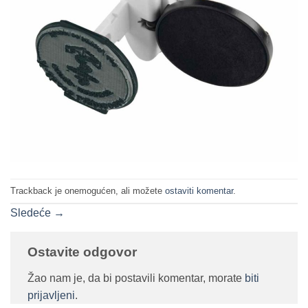
Trackback je onemogućen, ali možete
ostaviti komentar
.
Sledeće
→
Ostavite odgovor
Žao nam je, da bi postavili komentar, morate
biti
prijavljeni
.