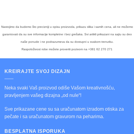
Nastojimo da budemo što precizniji u opisu proizvoda, prikazu slika i samih cena, ali ne možemo
garantovati da su sve informacije kompletne i bez grešaka. Svi artikli prikazani na sajtu su deo
naše ponude i ne podrazumeva da su dostupni u svakom trenutku.
Raspoloživost robe možete proveriti pozivom na +381 62 270 271
KREIRAJTE SVOJ DIZAJN
Neka svaki Vaš proizvod odiše Vašom kreativnošću,
pravljenjem vašeg dizajna „od nule“!
Sve prikazane cene su sa uračunatom izradom otiska za
pečate i sa uračunatom gravurom na peharima.
BESPLATNA ISPORUKA