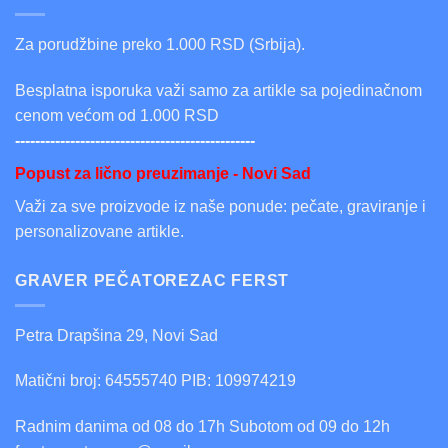
Za porudžbine preko 1.000 RSD (Srbija).
Besplatna isporuka važi samo za artikle sa pojedinačnom
cenom većom od 1.000 RSD
------------------------------------------------
Popust za lično preuzimanje - Novi Sad
Važi za sve proizvode iz naše ponude: pečate, graviranje i
personalizovane artikle.
GRAVER PEČATOREZAC FERST
Petra Drapšina 29, Novi Sad
Matični broj: 64555740 PIB: 109974219
Radnim danima od 08 do 17h Subotom od 09 do 12h