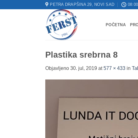
Skip
PETRA DRAPŠINA 29, NOVI SAD
08:00
to
content
POČETNA
PR
Plastika srebrna 8
Objavljeno
30. jul, 2019
at
577 × 433
in
Ta