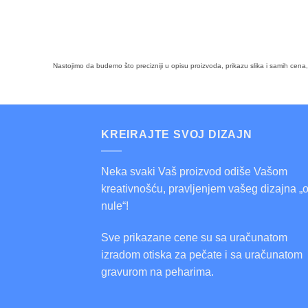
Nastojimo da budemo što precizniji u opisu proizvoda, prikazu slika i samih cen
KREIRAJTE SVOJ DIZAJN
Neka svaki Vaš proizvod odiše Vašom
kreativnošću, pravljenjem vašeg dizajna „
nule“!
Sve prikazane cene su sa uračunatom
izradom otiska za pečate i sa uračunatom
gravurom na peharima.