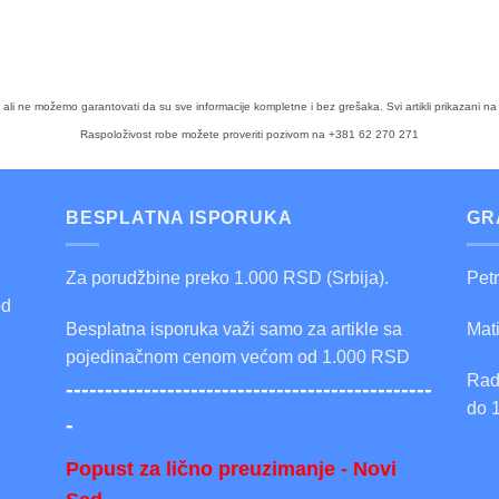
a, ali ne možemo garantovati da su sve informacije kompletne i bez grešaka. Svi artikli prikazan
Raspoloživost robe možete proveriti pozivom na +381 62 270 271
BESPLATNA ISPORUKA
GR
Za porudžbine preko 1.000 RSD (Srbija).
Pet
od
Besplatna isporuka važi samo za artikle sa
Mat
pojedinačnom cenom većom od 1.000 RSD
Rad
-----------------------------------------------
do 
-
Popust za lično preuzimanje - Novi