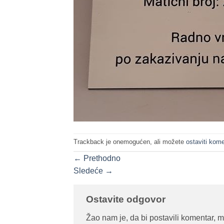
Trackback je onemogućen, ali možete
ostaviti kome
←
Prethodno
Sledeće
→
Ostavite odgovor
Žao nam je, da bi postavili komentar, 