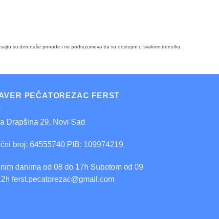
i na sajtu su deo naše ponude i ne podrazumeva da su dostupni u svakom trenutku.
AVER PEČATOREZAC FERST
ra Drapšina 29, Novi Sad
ični broj: 64555740 PIB: 109974219
nim danima od 08 do 17h Subotom od 09
12h ferst.pecatorezac@gmail.com