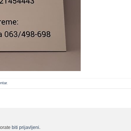
ntar
.
morate
biti prijavljeni
.