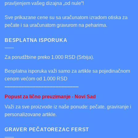
pravljenjem vašeg dizajna „od nule“!
Sve prikazane cene su sa uračunatom izradom otiska za
pečate i sa uračunatom gravurom na peharima.
BESPLATNA ISPORUKA
Za porudžbine preko 1.000 RSD (Srbija).
Besplatna isporuka važi samo za artikle sa pojedinačnom
cenom većom od 1.000 RSD
------------------------------------------------
Popust za lično preuzimanje - Novi Sad
Važi za sve proizvode iz naše ponude: pečate, graviranje i
personalizovane artikle.
GRAVER PEČATOREZAC FERST