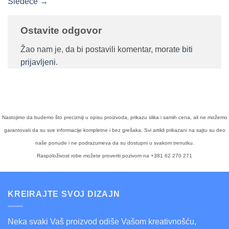
Sledeće
→
Ostavite odgovor
Žao nam je, da bi postavili komentar, morate
biti
prijavljeni
.
Nastojimo da budemo što precizniji u opisu proizvoda, prikazu slika i samih cena, ali ne možemo
garantovati da su sve informacije kompletne i bez grešaka. Svi artikli prikazani na sajtu su deo
naše ponude i ne podrazumeva da su dostupni u svakom trenutku.
Raspoloživost robe možete proveriti pozivom na +381 62 270 271
KREIRAJTE SVOJ DIZAJN
Neka svaki Vaš proizvod odiše Vašom kreativnošću,