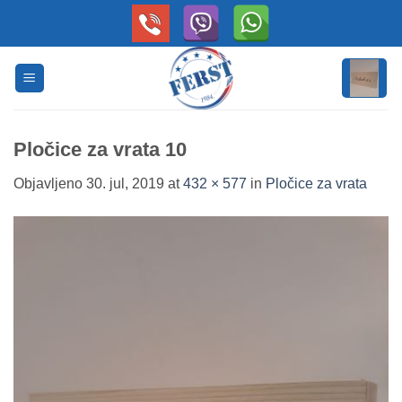
Skip
to
content
Pločice za vrata 10
Objavljeno
30. jul, 2019
at
432 × 577
in
Pločice za vrata