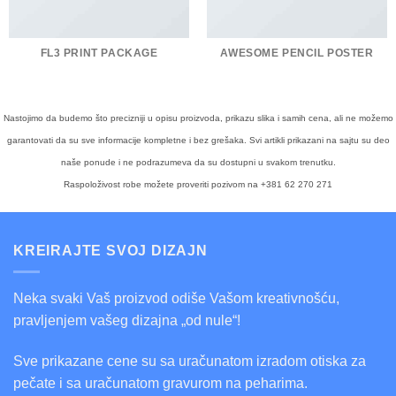
FL3 PRINT PACKAGE
AWESOME PENCIL POSTER
Nastojimo da budemo što precizniji u opisu proizvoda, prikazu slika i samih cena, ali ne možemo
garantovati da su sve informacije kompletne i bez grešaka. Svi artikli prikazani na sajtu su deo
naše ponude i ne podrazumeva da su dostupni u svakom trenutku.
Raspoloživost robe možete proveriti pozivom na +381 62 270 271
KREIRAJTE SVOJ DIZAJN
Neka svaki Vaš proizvod odiše Vašom kreativnošću,
pravljenjem vašeg dizajna „od nule“!
Sve prikazane cene su sa uračunatom izradom otiska za
pečate i sa uračunatom gravurom na peharima.