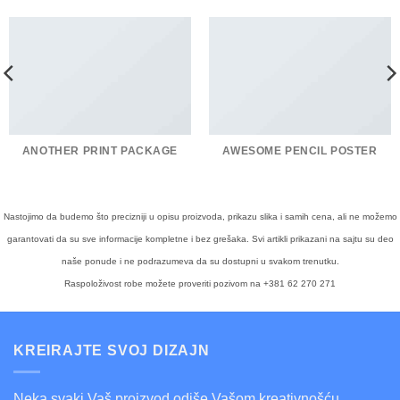
ANOTHER PRINT PACKAGE
AWESOME PENCIL POSTER
Nastojimo da budemo što precizniji u opisu proizvoda, prikazu slika i samih cena, ali ne možemo
garantovati da su sve informacije kompletne i bez grešaka. Svi artikli prikazani na sajtu su deo
naše ponude i ne podrazumeva da su dostupni u svakom trenutku.
Raspoloživost robe možete proveriti pozivom na +381 62 270 271
KREIRAJTE SVOJ DIZAJN
Neka svaki Vaš proizvod odiše Vašom kreativnošću,