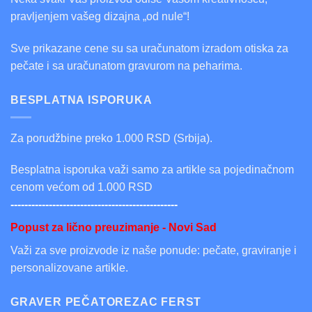
pravljenjem vašeg dizajna „od nule“!
Sve prikazane cene su sa uračunatom izradom otiska za
pečate i sa uračunatom gravurom na peharima.
BESPLATNA ISPORUKA
Za porudžbine preko 1.000 RSD (Srbija).
Besplatna isporuka važi samo za artikle sa pojedinačnom
cenom većom od 1.000 RSD
------------------------------------------------
Popust za lično preuzimanje - Novi Sad
Važi za sve proizvode iz naše ponude: pečate, graviranje i
personalizovane artikle.
GRAVER PEČATOREZAC FERST