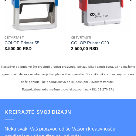
ČETVRTASTI
ČETVRTASTI
COLOP Printer 55
COLOP Printer C20
3.500,00
RSD
2.500,00
RSD
Nastojimo da budemo što precizniji u opisu proizvoda, prikazu slika i samih cena, ali ne možemo
garantovati da su sve informacije kompletne i bez grešaka. Svi artikli prikazani na sajtu su deo
naše ponude i ne podrazumeva da su dostupni u svakom trenutku.
Raspoloživost robe možete proveriti pozivom na +381 62 270 271
KREIRAJTE SVOJ DIZAJN
Neka svaki Vaš proizvod odiše Vašom kreativnošću,