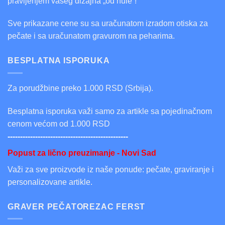
pravljenjem vašeg dizajna „od nule“!
Sve prikazane cene su sa uračunatom izradom otiska za
pečate i sa uračunatom gravurom na peharima.
BESPLATNA ISPORUKA
Za porudžbine preko 1.000 RSD (Srbija).
Besplatna isporuka važi samo za artikle sa pojedinačnom
cenom većom od 1.000 RSD
------------------------------------------------
Popust za lično preuzimanje - Novi Sad
Važi za sve proizvode iz naše ponude: pečate, graviranje i
personalizovane artikle.
GRAVER PEČATOREZAC FERST