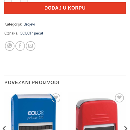
DODAJ U KORPU
Kategorija:
Brojevi
Oznaka:
COLOP pečat
POVEZANI PROIZVODI
Dodaj
Dodaj
na
na
Listu
Listu
želja
želja