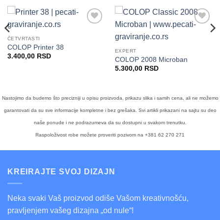
Dodaj
Dodaj
na
na
ČETVRTASTI
Listu
Listu
COLOP Printer 38
EXPERT
želja
želja
3.400,00
RSD
COLOP 2008 Microban
5.300,00
RSD
Nastojimo da budemo što precizniji u opisu proizvoda, prikazu slika i samih cena, ali ne možemo
garantovati da su sve informacije kompletne i bez grešaka. Svi artikli prikazani na sajtu su deo
naše ponude i ne podrazumeva da su dostupni u svakom trenutku.
Raspoloživost robe možete proveriti pozivom na +381 62 270 271
KREIRAJTE SVOJ DIZAJN
Neka svaki Vaš proizvod odiše Vašom kreativnošću,
pravljenjem vašeg dizajna „od nule“!