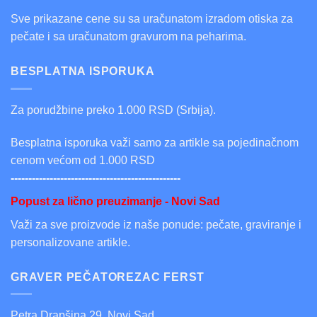
Sve prikazane cene su sa uračunatom izradom otiska za
pečate i sa uračunatom gravurom na peharima.
BESPLATNA ISPORUKA
Za porudžbine preko 1.000 RSD (Srbija).
Besplatna isporuka važi samo za artikle sa pojedinačnom
cenom većom od 1.000 RSD
------------------------------------------------
Popust za lično preuzimanje - Novi Sad
Važi za sve proizvode iz naše ponude: pečate, graviranje i
personalizovane artikle.
GRAVER PEČATOREZAC FERST
Petra Drapšina 29, Novi Sad