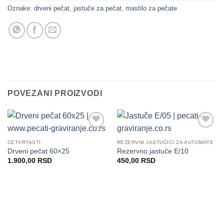
Oznake:
drveni pečat
,
jastuče za pečat
,
mastilo za pečate
POVEZANI PROIZVODI
Dodaj
Dodaj
na
na
ČETVRTASTI
REZERVNI JASTUČIĆI ZA AUTOMATE
Listu
Listu
Drveni pečat 60×25
Rezervno jastuče E/10
želja
želja
1.900,00
RSD
450,00
RSD