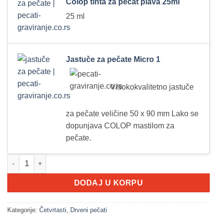
Colop tinta za pečat plava 25ml
25 ml
Jastuče za pečate Micro 1
Visokokvalitetno jastuče
za pečate veličine 50 x 90 mm Lako se
dopunjava COLOP mastilom za
pečate.
Drveni pečat 45*25 + COLOP tinta za pečat 25ml + COLOP Micro1
DODAJ U KORPU
Kategorije:
Četvrtasti
,
Drveni pečati