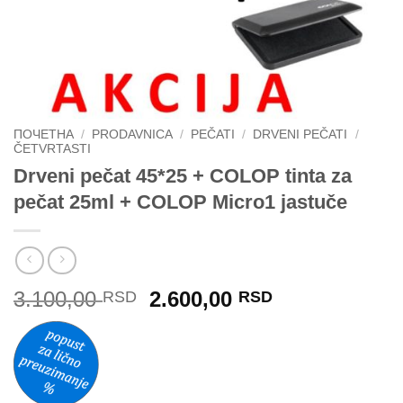
ПОЧЕТНА
/
PRODAVNICA
/
PEČATI
/
DRVENI PEČATI
/
ČETVRTASTI
Drveni pečat 45*25 + COLOP tinta za
pečat 25ml + COLOP Micro1 jastuče
Originalna
Trenutna
3.100,00
2.600,00
RSD
RSD
cena
cena
je
je:
bila:
2.600,00 RSD
3.100,00 RSD.