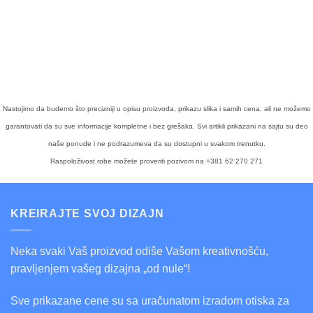
Nastojimo da budemo što precizniji u opisu proizvoda, prikazu slika i samih cena, ali ne možemo
garantovati da su sve informacije kompletne i bez grešaka. Svi artikli prikazani na sajtu su deo
naše ponude i ne podrazumeva da su dostupni u svakom trenutku.
Raspoloživost robe možete proveriti pozivom na +381 62 270 271
KREIRAJTE SVOJ DIZAJN
Neka svaki Vaš proizvod odiše Vašom kreativnošću,
pravljenjem vašeg dizajna „od nule“!
Sve prikazane cene su sa uračunatom izradom otiska za