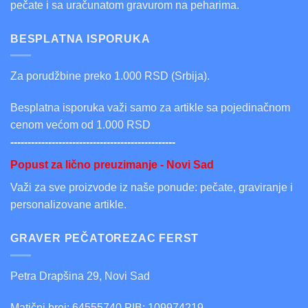
pečate i sa uračunatom gravurom na peharima.
BESPLATNA ISPORUKA
Za porudžbine preko 1.000 RSD (Srbija).
Besplatna isporuka važi samo za artikle sa pojedinačnom
cenom većom od 1.000 RSD
------------------------------------------------
Popust za lično preuzimanje - Novi Sad
Važi za sve proizvode iz naše ponude: pečate, graviranje i
personalizovane artikle.
GRAVER PEČATOREZAC FERST
Petra Drapšina 29, Novi Sad
Matični broj: 64555740 PIB: 109974219