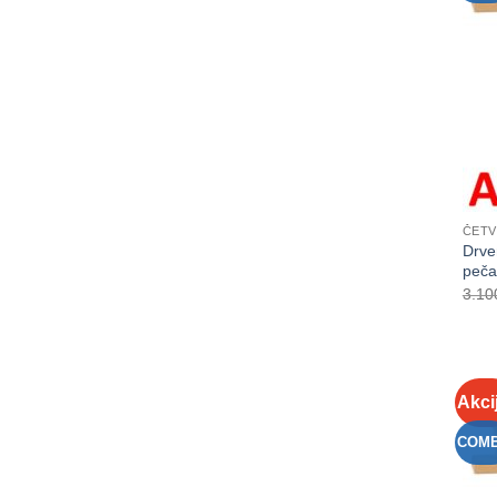
ČETV
Drve
peča
3.10
Akci
COM