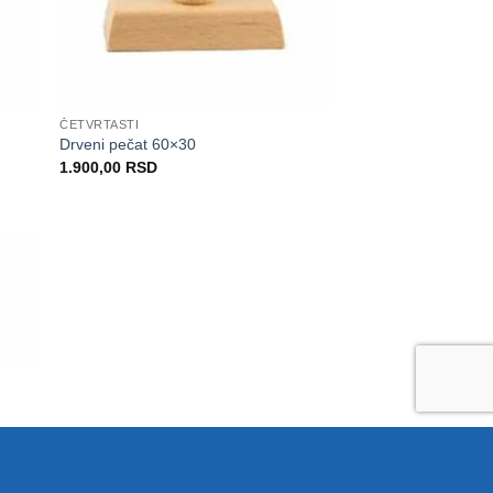
ČETVRTASTI
Drveni pečat 60×30
1.900,00
RSD
daj
na
istu
elja