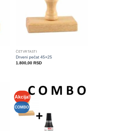
ČETVRTASTI
Drveni pečat 45×25
1.800,00
RSD
Akcija!
daj
Dodaj
na
na
istu
Listu
COMBO
elja
želja