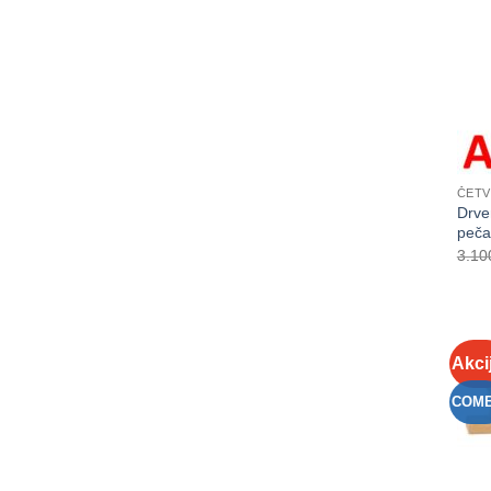
ČETV
Drve
peča
3.10
Akci
COM