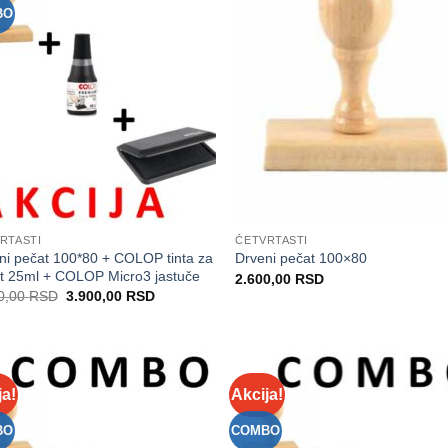
Listu
L
BO
želja
ž
RTASTI
ČETVRTASTI
ni pečat 100*80 + COLOP tinta za
Drveni pečat 100×80
t 25ml + COLOP Micro3 jastuče
2.600,00
RSD
Originalna
Trenutna
0,00
RSD
3.900,00
RSD
cena
cena
je
je:
bila:
3.900,00 RSD.
4.500,00 RSD.
ja!
Akcija!
Dodaj
Do
na
Listu
L
BO
COMBO
želja
ž