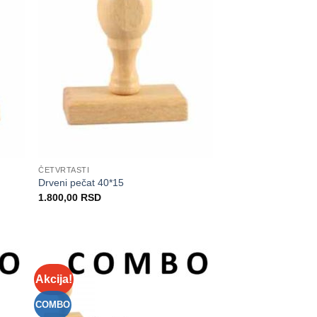
istu
Listu
elja
želja
ČETVRTASTI
Drveni pečat 40*15
1.800,00
RSD
Akcija!
daj
Dodaj
na
na
istu
Listu
COMBO
elja
želja