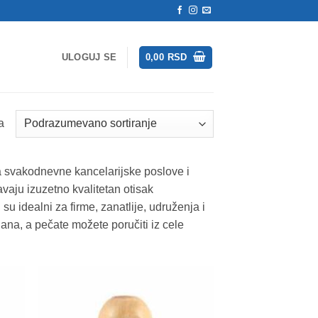
ULOGUJ SE
0,00
RSD
а
za svakodnevne kancelarijske poslove i
vaju izuzetno kvalitetan otisak
su idealni za firme, zanatlije, udruženja i
zdana, a pečate možete poručiti iz cele
daj
Dodaj
na
na