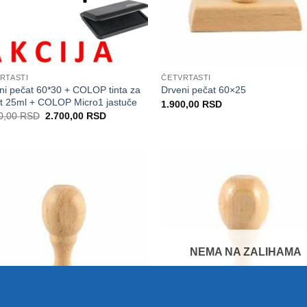
RTASTI
ČETVRTASTI
ni pečat 60*30 + COLOP tinta za
Drveni pečat 60×25
t 25ml + COLOP Micro1 jastuče
1.900,00
RSD
Originalna
Trenutna
0,00
RSD
2.700,00
RSD
cena
cena
je
je:
bila:
2.700,00 RSD.
3.200,00 RSD.
Dodaj
Do
na
Listu
L
želja
ž
NEMA NA ZALIHAMA