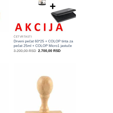
ČETVRTASTI
Drveni pečat 60*25 + COLOP tinta za
pečat 25ml + COLOP Micro1 jastuče
Originalna
Trenutna
3.200,00
RSD
2.700,00
RSD
cena
cena
je
je:
bila:
2.700,00 RSD.
3.200,00 RSD.
daj
Dodaj
na
na
istu
Listu
elja
želja