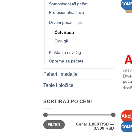
Samoslagajući pečati
COM
Profesionalna linija
Drveni pečati
Četvrtasti
Okrugli
Klešta za suvi žig
Oprema za pečate
ČETV
Pehari i medalje
Drve
peča
Table i pločice
4.50
SORTIRAJ PO CENI
Akci
Minimalna
Maksimalna
Cena:
1.800 RSD
—
FILTER
cena
cena
COM
3.900 RSD