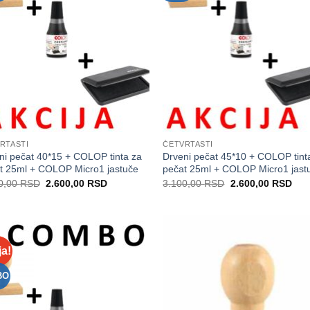
RTASTI
ČETVRTASTI
ni pečat 40*15 + COLOP tinta za
Drveni pečat 45*10 + COLOP tint
t 25ml + COLOP Micro1 jastuče
pečat 25ml + COLOP Micro1 jast
Originalna
Trenutna
Originalna
Tre
0,00
RSD
2.600,00
RSD
3.100,00
RSD
2.600,00
RSD
cena
cena
cena
cen
je
je:
je
je:
bila:
2.600,00 RSD.
bila:
2.6
3.100,00 RSD.
3.100,00 RSD.
ja!
Dodaj
Do
na
Listu
L
BO
želja
ž