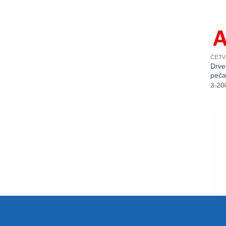
ČETV
Drve
peča
3.20