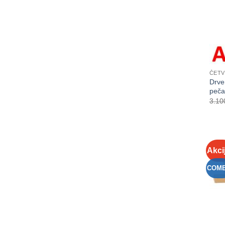
ČETV
Drve
peča
3.10
Akci
COM