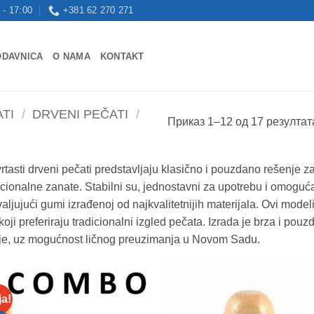
 - 17:00
+381 62 270 271
ODAVNICA
O NAMA
KONTAKT
TI
/
DRVENI PEČATI
/
Приказ 1–12 од 17 резултат
rtasti drveni pečati predstavljaju klasično i pouzdano rešenje 
icionalne zanate. Stabilni su, jednostavni za upotrebu i omoguća
aljujući gumi izrađenoj od najkvalitetnijih materijala. Ovi modeli 
koji preferiraju tradicionalni izgled pečata. Izrada je brza i pou
je, uz mogućnost ličnog preuzimanja u Novom Sadu.
ja!
Dodaj
Do
na