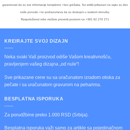
garantovati da su sve informacije kompletne i bez grešaka. Svi artikli prikazani na sajtu su deo
naše ponude i ne podrazumeva da su dostupni u svakom trenutku.
Raspoloživost robe možete proveriti pozivom na +381 62 270 271
KREIRAJTE SVOJ DIZAJN
Neka svaki Vaš proizvod odiše Vašom kreativnošću,
pravljenjem vašeg dizajna „od nule“!
Sve prikazane cene su sa uračunatom izradom otiska za
pečate i sa uračunatom gravurom na peharima.
BESPLATNA ISPORUKA
Za porudžbine preko 1.000 RSD (Srbija).
Besplatna isporuka važi samo za artikle sa pojedinačnom