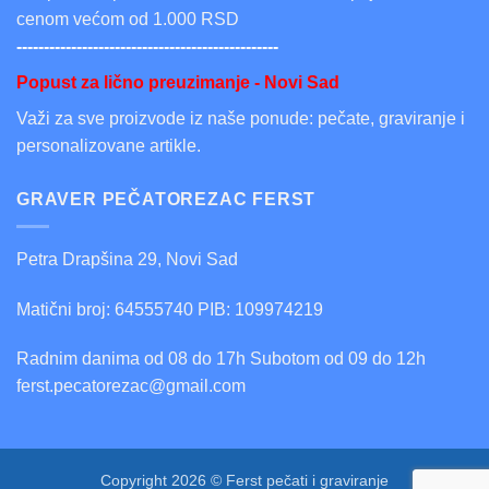
cenom većom od 1.000 RSD
------------------------------------------------
Popust za lično preuzimanje - Novi Sad
Važi za sve proizvode iz naše ponude: pečate, graviranje i
personalizovane artikle.
GRAVER PEČATOREZAC FERST
Petra Drapšina 29, Novi Sad
Matični broj: 64555740 PIB: 109974219
Radnim danima od 08 do 17h Subotom od 09 do 12h
ferst.pecatorezac@gmail.com
Copyright 2026 © Ferst pečati i graviranje