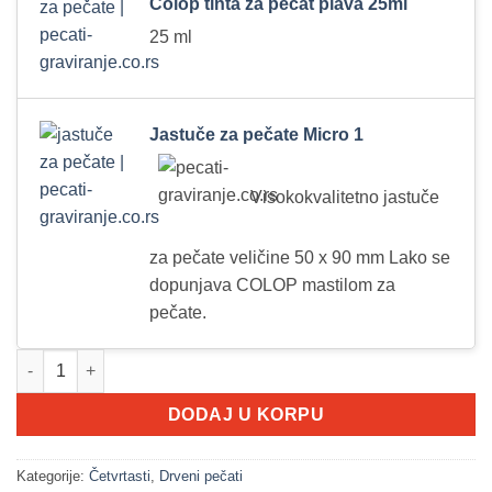
Colop tinta za pečat plava 25ml
25 ml
Jastuče za pečate Micro 1
Visokokvalitetno jastuče
za pečate veličine 50 x 90 mm Lako se
dopunjava COLOP mastilom za
pečate.
Drveni pečat 60*25 + COLOP tinta za pečat 25ml + COLOP Micro1
DODAJ U KORPU
Kategorije:
Četvrtasti
,
Drveni pečati