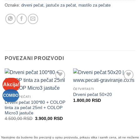
Oznake:
drveni pečat
,
jastuče za pečat
,
mastilo za pečate
POVEZANI PROIZVODI
Akcija!
Dodaj
Dodaj
na
na
ČETVRTASTI
Listu
Listu
Drveni pečat 50×20
COMBO
DRVENI PEČATI
želja
želja
1.800,00
RSD
Drveni pečat 100*80 + COLOP
tinta za pečat 25ml + COLOP
Micro3 jastuče
Originalna
Trenutna
4.500,00
RSD
3.900,00
RSD
cena
cena
je
je:
bila:
3.900,00 RSD.
4.500,00 RSD.
Nastojimo da budemo što precizniji u opisu proizvoda, prikazu slika i samih cena, ali ne možemo