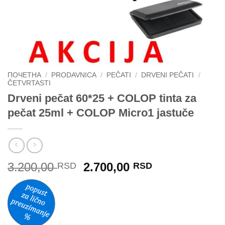
ПОЧЕТНА
/
PRODAVNICA
/
PEČATI
/
DRVENI PEČATI
/
ČETVRTASTI
Drveni pečat 60*25 + COLOP tinta za
pečat 25ml + COLOP Micro1 jastuče
Originalna
Trenutna
3.200,00
2.700,00
RSD
RSD
cena
cena
je
je:
bila:
2.700,00 RSD
3.200,00 RSD.