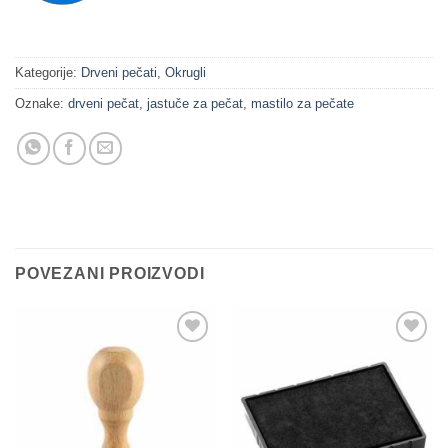
Kategorije:
Drveni pečati
,
Okrugli
Oznake:
drveni pečat
,
jastuče za pečat
,
mastilo za pečate
POVEZANI PROIZVODI
Dodaj
Dodaj
na
na
Listu
Listu
želja
želja