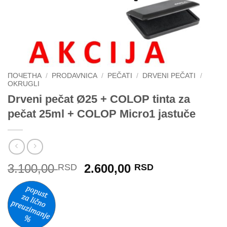
ПОЧЕТНА
/
PRODAVNICA
/
PEČATI
/
DRVENI PEČATI
/
OKRUGLI
Drveni pečat Ø25 + COLOP tinta za
pečat 25ml + COLOP Micro1 jastuče
Originalna
Trenutna
3.100,00
2.600,00
RSD
RSD
cena
cena
je
je:
bila:
2.600,00 RSD
3.100,00 RSD.