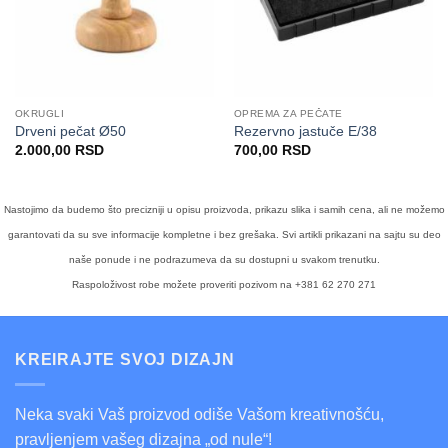
OKRUGLI
OPREMA ZA PEČATE
Drveni pečat Ø50
Rezervno jastuče E/38
2.000,00
RSD
700,00
RSD
Nastojimo da budemo što precizniji u opisu proizvoda, prikazu slika i samih cena, ali ne možemo
garantovati da su sve informacije kompletne i bez grešaka. Svi artikli prikazani na sajtu su deo
naše ponude i ne podrazumeva da su dostupni u svakom trenutku.
Raspoloživost robe možete proveriti pozivom na +381 62 270 271
KREIRAJTE SVOJ DIZAJN
Neka svaki Vaš proizvod odiše Vašom kreativnošću,
pravljenjem vašeg dizajna „od nule“!