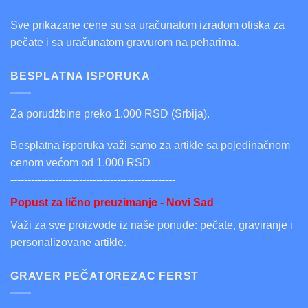
Sve prikazane cene su sa uračunatom izradom otiska za
pečate i sa uračunatom gravurom na peharima.
BESPLATNA ISPORUKA
Za porudžbine preko 1.000 RSD (Srbija).
Besplatna isporuka važi samo za artikle sa pojedinačnom
cenom većom od 1.000 RSD
------------------------------------------------
Popust za lično preuzimanje - Novi Sad
Važi za sve proizvode iz naše ponude: pečate, graviranje i
personalizovane artikle.
GRAVER PEČATOREZAC FERST