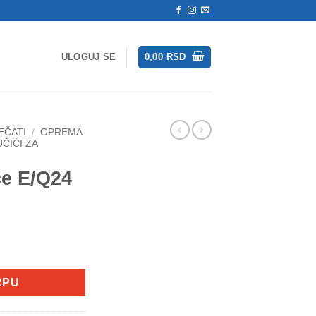
ULOGUJ SE
0,00
RSD
EČATI
/
OPREMA
ČIĆI ZA
če E/Q24
na
RPU