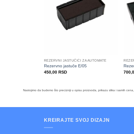
REZERVNI JASTUČIĆI ZA AUTOMATE
REZER
Rezervno jastuče E/05
Rezer
450,00
RSD
700,
Nastojimo da budemo što precizniji u opisu proizvoda, prikazu slika i samih cen
KREIRAJTE SVOJ DIZAJN