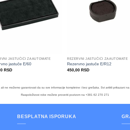
VNI JASTUČIĆI ZA AUTOMATE
REZERVNI JASTUČIĆI ZA AUTOMATE
vno jastuče E/60
Rezervno jastuče E/R12
00
RSD
450,00
RSD
a, ali ne možemo garantovati da su sve informacije kompletne i bez grešaka. Svi artikli prikazan
Raspoloživost robe možete proveriti pozivom na +381 62 270 271
BESPLATNA ISPORUKA
GR