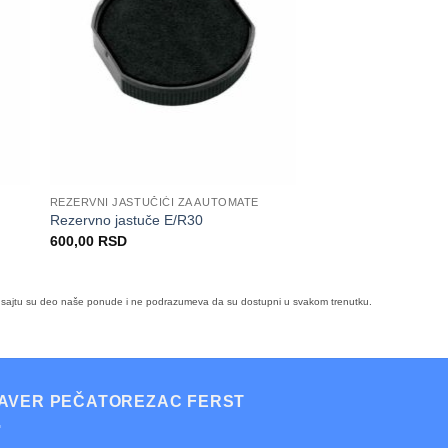
REZERVNI JASTUČIĆI ZA AUTOMATE
Rezervno jastuče E/R30
600,00
RSD
i na sajtu su deo naše ponude i ne podrazumeva da su dostupni u svakom trenutku.
AVER PEČATOREZAC FERST