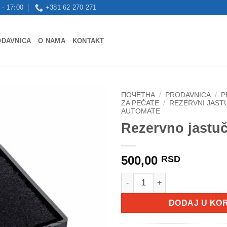
 - 17:00
+381 62 270 271
ODAVNICA
O NAMA
KONTAKT
ПОЧЕТНА
/
PRODAVNICA
/
P
ZA PEČATE
/
REZERVNI JASTU
AUTOMATE
Dodaj
Rezervno jastu
na
Listu
želja
500,00
RSD
Rezervno jastuče E/Q24 količi
DODAJ U KO