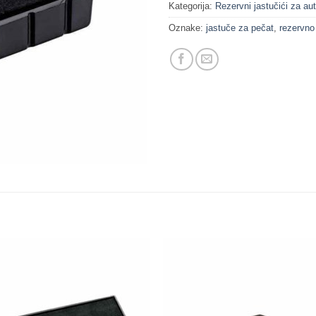
Kategorija:
Rezervni jastučići za a
Oznake:
jastuče za pečat
,
rezervno
Dodaj
Do
na
n
Listu
Li
želja
že