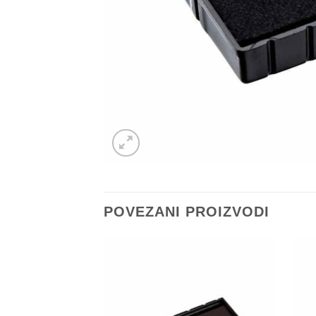
POVEZANI PROIZVODI
Dodaj
na
Listu
želja