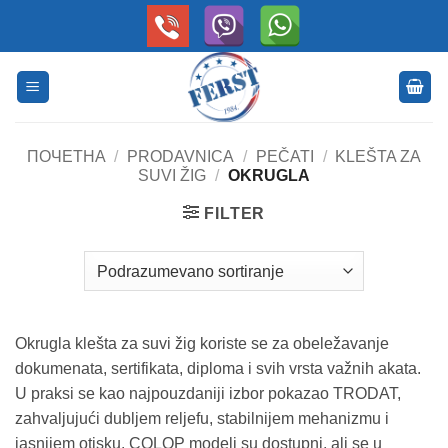
Skip
to
content
ПОЧЕТНА
/
PRODAVNICA
/
PEČATI
/
KLEŠTA ZA
SUVI ŽIG
/
OKRUGLA
FILTER
Okrugla klešta za suvi žig koriste se za obeležavanje
dokumenata, sertifikata, diploma i svih vrsta važnih akata.
U praksi se kao najpouzdaniji izbor pokazao TRODAT,
zahvaljujući dubljem reljefu, stabilnijem mehanizmu i
jasnijem otisku. COLOP modeli su dostupni, ali se u