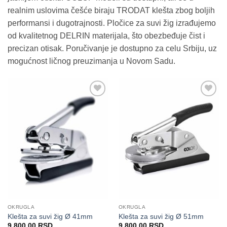
realnim uslovima češće biraju TRODAT klešta zbog boljih
performansi i dugotrajnosti. Pločice za suvi žig izrađujemo
od kvalitetnog DELRIN materijala, što obezbeđuje čist i
precizan otisak. Poručivanje je dostupno za celu Srbiju, uz
mogućnost ličnog preuzimanja u Novom Sadu.
Dodaj
Dodaj
na
na
Listu
Listu
želja
želja
OKRUGLA
OKRUGLA
Klešta za suvi žig Ø 41mm
Klešta za suvi žig Ø 51mm
9.800,00
RSD
9.800,00
RSD