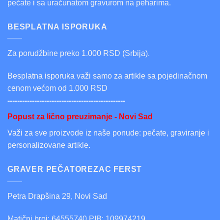
pečate i sa uračunatom gravurom na peharima.
BESPLATNA ISPORUKA
Za porudžbine preko 1.000 RSD (Srbija).
Besplatna isporuka važi samo za artikle sa pojedinačnom
cenom većom od 1.000 RSD
------------------------------------------------
Popust za lično preuzimanje - Novi Sad
Važi za sve proizvode iz naše ponude: pečate, graviranje i
personalizovane artikle.
GRAVER PEČATOREZAC FERST
Petra Drapšina 29, Novi Sad
Matični broj: 64555740 PIB: 109974219