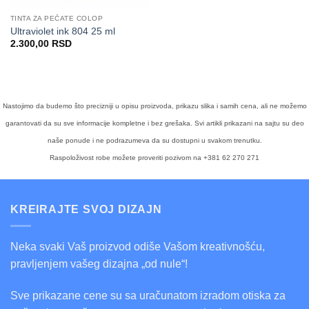
TINTA ZA PEČATE COLOP
Ultraviolet ink 804 25 ml
2.300,00
RSD
Nastojimo da budemo što precizniji u opisu proizvoda, prikazu slika i samih cena, ali ne možemo
garantovati da su sve informacije kompletne i bez grešaka. Svi artikli prikazani na sajtu su deo
naše ponude i ne podrazumeva da su dostupni u svakom trenutku.
Raspoloživost robe možete proveriti pozivom na +381 62 270 271
KREIRAJTE SVOJ DIZAJN
Neka svaki Vaš proizvod odiše Vašom kreativnošću,
pravljenjem vašeg dizajna „od nule“!
Sve prikazane cene su sa uračunatom izradom otiska za