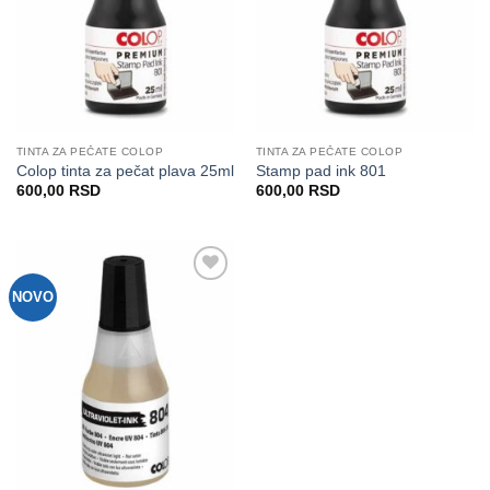
TINTA ZA PEČATE COLOP
TINTA ZA PEČATE COLOP
Colop tinta za pečat plava 25ml
Stamp pad ink 801
600,00
RSD
600,00
RSD
NOVO
Dodaj
na
Listu
želja