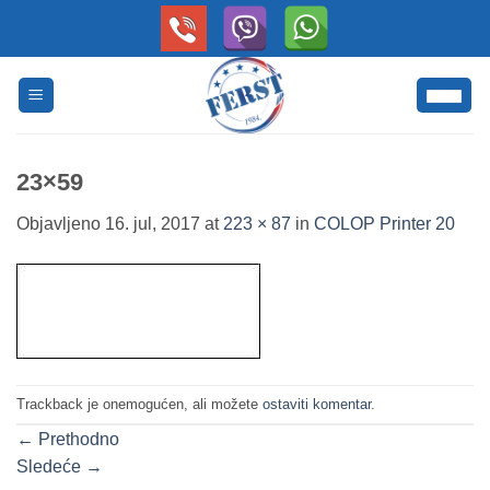
Skip
to
content
23×59
Objavljeno
16. jul, 2017
at
223 × 87
in
COLOP Printer 20
Trackback je onemogućen, ali možete
ostaviti komentar
.
←
Prethodno
Sledeće
→