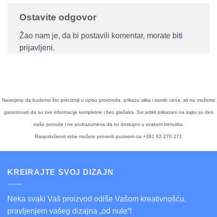
Ostavite odgovor
Žao nam je, da bi postavili komentar, morate
biti
prijavljeni
.
Nastojimo da budemo što precizniji u opisu proizvoda, prikazu slika i samih cena, ali ne možemo
garantovati da su sve informacije kompletne i bez grešaka. Svi artikli prikazani na sajtu su deo
naše ponude i ne podrazumeva da su dostupni u svakom trenutku.
Raspoloživost robe možete proveriti pozivom na +381 62 270 271
KREIRAJTE SVOJ DIZAJN
Neka svaki Vaš proizvod odiše Vašom kreativnošću,
pravljenjem vašeg dizajna „od nule“!