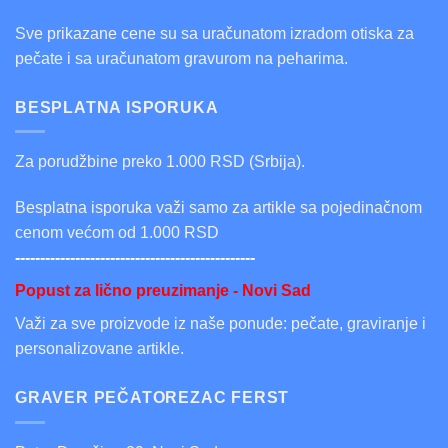
Sve prikazane cene su sa uračunatom izradom otiska za
pečate i sa uračunatom gravurom na peharima.
BESPLATNA ISPORUKA
Za porudžbine preko 1.000 RSD (Srbija).
Besplatna isporuka važi samo za artikle sa pojedinačnom
cenom većom od 1.000 RSD
------------------------------------------------
Popust za lično preuzimanje - Novi Sad
Važi za sve proizvode iz naše ponude: pečate, graviranje i
personalizovane artikle.
GRAVER PEČATOREZAC FERST