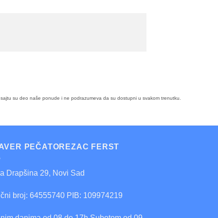
i na sajtu su deo naše ponude i ne podrazumeva da su dostupni u svakom trenutku.
AVER PEČATOREZAC FERST
ra Drapšina 29, Novi Sad
ični broj: 64555740 PIB: 109974219
nim danima od 08 do 17h Subotom od 09