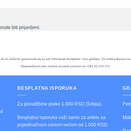
morate
biti prijavljeni
.
a, ali ne možemo garantovati da su sve informacije kompletne i bez grešaka. Svi artikli prikazan
Raspoloživost robe možete proveriti pozivom na +381 62 270 271
BESPLATNA ISPORUKA
GR
Za porudžbine preko 1.000 RSD (Srbija).
Pet
od
Besplatna isporuka važi samo za artikle sa
Mat
pojedinačnom cenom većom od 1.000 RSD
Rad