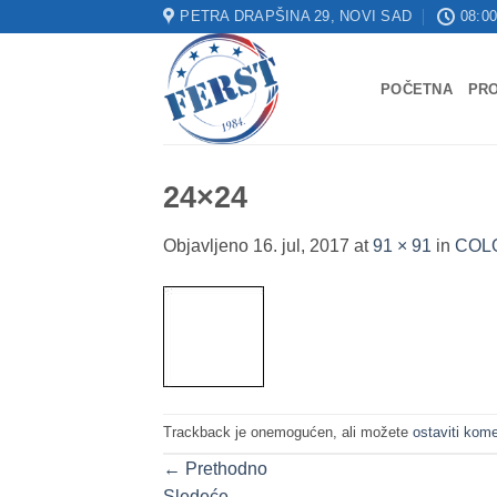
Skip
PETRA DRAPŠINA 29, NOVI SAD
08:00
to
content
POČETNA
PR
24×24
Objavljeno
16. jul, 2017
at
91 × 91
in
COLO
Trackback je onemogućen, ali možete
ostaviti kome
←
Prethodno
Sledeće
→