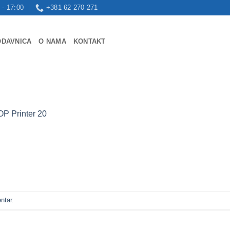
 - 17:00
+381 62 270 271
ODAVNICA
O NAMA
KONTAKT
P Printer 20
ntar
.