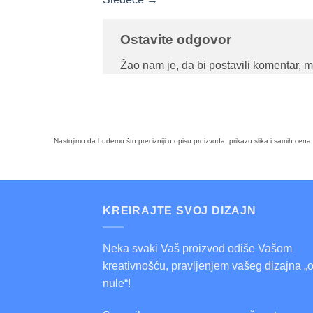
Ostavite odgovor
Žao nam je, da bi postavili komentar, 
Nastojimo da budemo što precizniji u opisu proizvoda, prikazu slika i samih cen
KREIRAJTE SVOJ DIZAJN
Neka svaki Vaš proizvod odiše Vašom
kreativnošću, pravljenjem vašeg dizajna „
nule“!