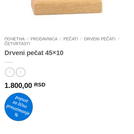
ПОЧЕТНА
/
PRODAVNICA
/
PEČATI
/
DRVENI PEČATI
/
ČETVRTASTI
Drveni pečat 45×10
1.800,00
RSD