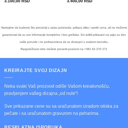
3.100,00
RSD
3.400,00
RSD
Nastojimo da budemo što precizniji u opisu proizvoda, prikazu slika i samih cena, ali ne možemo
garantovati da su sve informacije kompletne i bez grešaka. Svi artikli prikazani na sajtu su deo
naše ponude i ne podrazumeva da su dostupni u svakom trenutku.
Raspoloživost robe možete proveriti pozivom na +381 62 270 271
KREIRAJTE SVOJ DIZAJN
Neka svaki Vaš proizvod odiše Vašom kreativnošću,
pravljenjem vašeg dizajna „od nule“!
Sve prikazane cene su sa uračunatom izradom otiska za
pečate i sa uračunatom gravurom na peharima.
BESPLATNA ISPORUKA