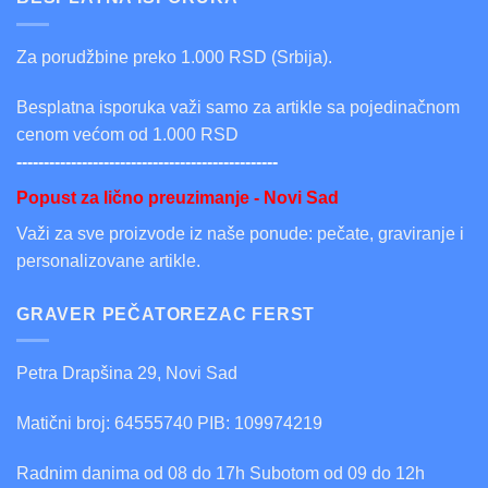
Za porudžbine preko 1.000 RSD (Srbija).
Besplatna isporuka važi samo za artikle sa pojedinačnom
cenom većom od 1.000 RSD
------------------------------------------------
Popust za lično preuzimanje - Novi Sad
Važi za sve proizvode iz naše ponude: pečate, graviranje i
personalizovane artikle.
GRAVER PEČATOREZAC FERST
Petra Drapšina 29, Novi Sad
Matični broj: 64555740 PIB: 109974219
Radnim danima od 08 do 17h Subotom od 09 do 12h