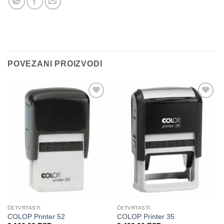
POVEZANI PROIZVODI
Dodaj
Dodaj
na
na
Listu
Listu
želja
želja
ČETVRTASTI
ČETVRTASTI
COLOP Printer 52
COLOP Printer 35