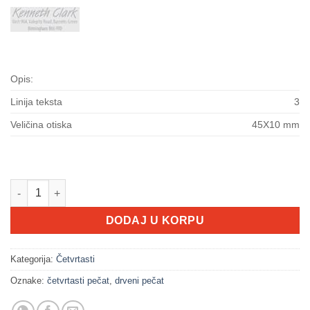
Opis:
Linija teksta
3
Veličina otiska
45X10 mm
Drveni pečat 45x10 količina
DODAJ U KORPU
Kategorija:
Četvrtasti
Oznake:
četvrtasti pečat
,
drveni pečat